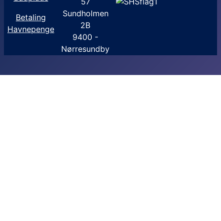
57
Sundholmen
Betaling
2B
Havnepenge
9400 -
Nørresundby