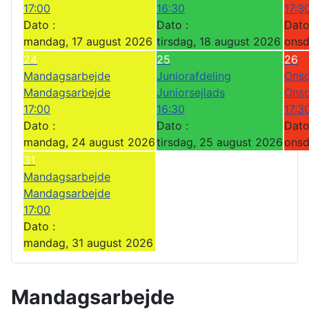
17:00
16:30
17:3
Dato :
Dato :
Dato
mandag, 17 august 2026
tirsdag, 18 august 2026
onsd
24
25
26
Mandagsarbejde
Juniorafdeling
Onsd
Mandagsarbejde
Juniorsejlads
Onsd
17:00
16:30
17:3
Dato :
Dato :
Dato
mandag, 24 august 2026
tirsdag, 25 august 2026
onsd
31
Mandagsarbejde
Mandagsarbejde
17:00
Dato :
mandag, 31 august 2026
Mandagsarbejde