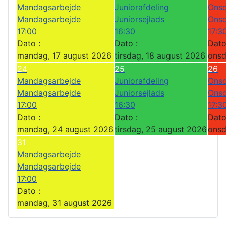
e
Mandagsarbejde
Juniorafdeling
Onsd
d
Mandagsarbejde
Juniorsejlads
Onsd
17:00
16:30
17:3
Dato :
Dato :
Dato
mandag, 17 august 2026
tirsdag, 18 august 2026
onsd
24
25
26
Mandagsarbejde
Juniorafdeling
Onsd
Mandagsarbejde
Juniorsejlads
Onsd
17:00
16:30
17:3
Dato :
Dato :
Dato
mandag, 24 august 2026
tirsdag, 25 august 2026
onsd
31
Mandagsarbejde
Mandagsarbejde
17:00
Dato :
mandag, 31 august 2026