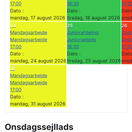
17:00
16:30
17:3
Dato :
Dato :
Dato
mandag, 17 august 2026
tirsdag, 18 august 2026
onsd
24
25
26
Mandagsarbejde
Juniorafdeling
Onsd
Mandagsarbejde
Juniorsejlads
Onsd
17:00
16:30
17:3
Dato :
Dato :
Dato
mandag, 24 august 2026
tirsdag, 25 august 2026
onsd
31
Mandagsarbejde
Mandagsarbejde
17:00
Dato :
mandag, 31 august 2026
Onsdagssejllads