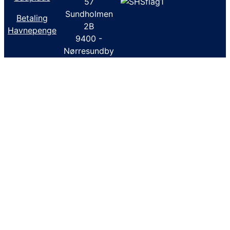
57
Sundholmen
Betaling
2B
Havnepenge
9400 -
Nørresundby