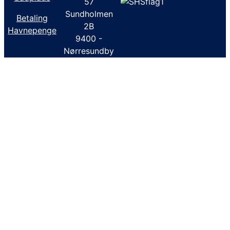
57
Sundholmen
Betaling
2B
Havnepenge
9400 -
Nørresundby