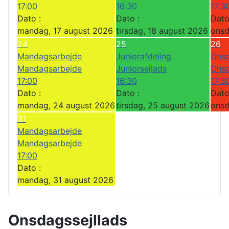
17:00
16:30
17:3
Dato :
Dato :
Dato
mandag, 17 august 2026
tirsdag, 18 august 2026
onsd
24
25
26
Mandagsarbejde
Juniorafdeling
Onsd
Mandagsarbejde
Juniorsejlads
Onsd
17:00
16:30
17:3
Dato :
Dato :
Dato
mandag, 24 august 2026
tirsdag, 25 august 2026
onsd
31
Mandagsarbejde
Mandagsarbejde
17:00
Dato :
mandag, 31 august 2026
Onsdagssejllads