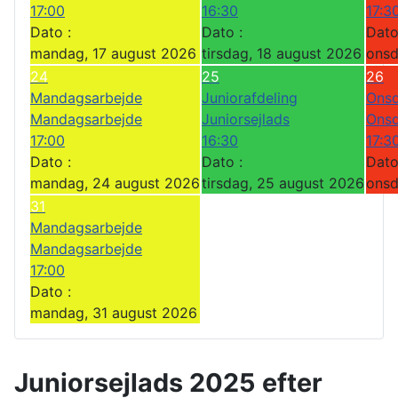
17:00
16:30
17:3
Dato :
Dato :
Dato
mandag, 17 august 2026
tirsdag, 18 august 2026
onsd
24
25
26
Mandagsarbejde
Juniorafdeling
Onsd
Mandagsarbejde
Juniorsejlads
Onsd
17:00
16:30
17:3
Dato :
Dato :
Dato
mandag, 24 august 2026
tirsdag, 25 august 2026
onsd
31
Mandagsarbejde
Mandagsarbejde
17:00
Dato :
mandag, 31 august 2026
Juniorsejlads 2025 efter