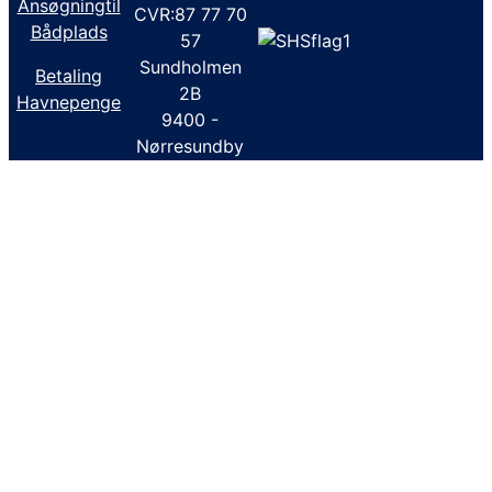
Ansøgningtil
CVR:87 77 70
Bådplads
57
Sundholmen
Betaling
2B
Havnepenge
9400 -
Nørresundby