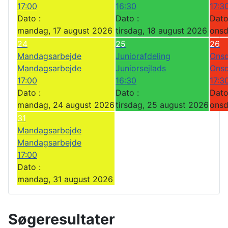
17:00
16:30
17:3
Dato :
Dato :
Dato
mandag, 17 august 2026
tirsdag, 18 august 2026
onsd
24
25
26
Mandagsarbejde
Juniorafdeling
Onsd
Mandagsarbejde
Juniorsejlads
Onsd
17:00
16:30
17:3
Dato :
Dato :
Dato
mandag, 24 august 2026
tirsdag, 25 august 2026
onsd
31
Mandagsarbejde
Mandagsarbejde
17:00
Dato :
mandag, 31 august 2026
Søgeresultater