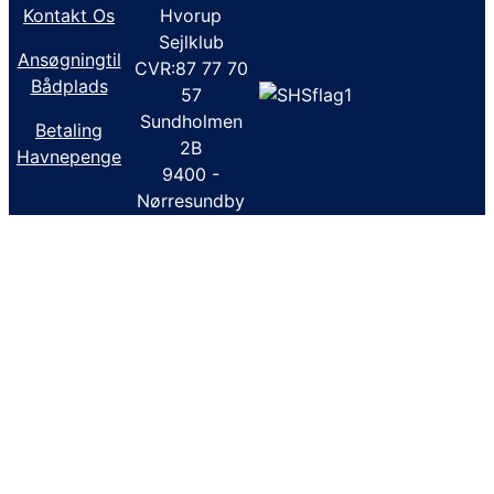
Kontakt Os
Hvorup
Sejlklub
Ansøgningtil
CVR:87 77 70
Bådplads
57
Sundholmen
Betaling
2B
Havnepenge
9400 -
Nørresundby