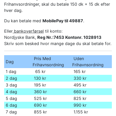
Frihanvsordninger, skal du betale 150 dk + 15 dk efter
hver dag.
Du kan betale med
MobilePay til 49887
.
Eller
bankoverførsel
til konto:
Nordjyske Bank,
Reg Nr.:7453 Kontonr. 1028913
Skriv som besked hvor mange dage du skal betale for.
Pris Med
Uden
Dag
Frihavnsordning
Frihavnsordning
1 dag
65 kr
165 kr
2 dag
130 kr
330 kr
3 dag
195 kr
495 kr
4 dag
360 kr
660 kr
5 dag
525 kr
825 kr
6 dag
690 kr
990 kr
7 dag
855 kr
1.155 kr