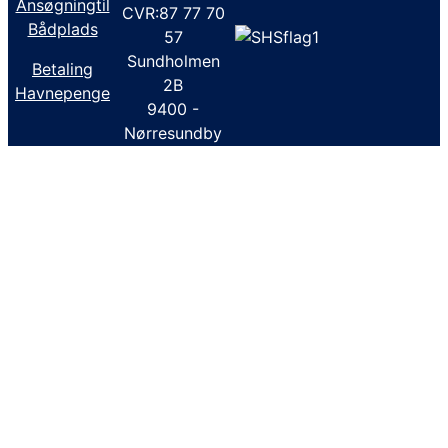
Ansøgningtil
CVR:87 77 70
Bådplads
57
Sundholmen
Betaling
2B
Havnepenge
9400 -
Nørresundby