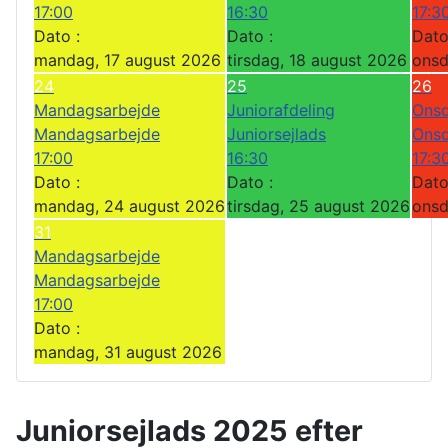
17:00
16:30
17:3
Dato :
Dato :
Dato
mandag, 17 august 2026
tirsdag, 18 august 2026
onsd
24
25
26
Mandagsarbejde
Juniorafdeling
Onsd
Mandagsarbejde
Juniorsejlads
Onsd
17:00
16:30
17:3
Dato :
Dato :
Dato
mandag, 24 august 2026
tirsdag, 25 august 2026
onsd
31
Mandagsarbejde
Mandagsarbejde
17:00
Dato :
mandag, 31 august 2026
Juniorsejlads 2025 efter